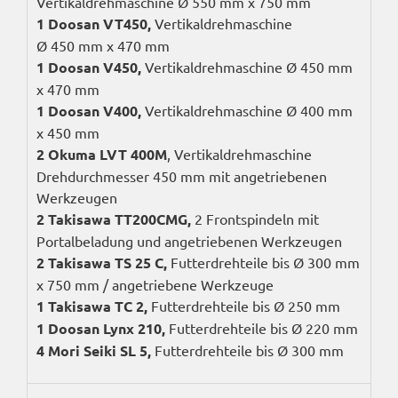
Vertikaldrehmaschine Ø 550 mm x 750 mm
1 Doosan
VT450
,
Vertikaldrehmaschine
Ø 450 mm x 470 mm
1 Doosan
V450
,
Vertikaldrehmaschine Ø 450 mm
x 470 mm
1 Doosan
V400
,
Vertikaldrehmaschine Ø 400 mm
x 450 mm
2 Okuma
LVT
400M
, Vertikaldrehmaschine
Drehdurchmesser 450 mm mit angetriebenen
Werkzeugen
2 Takisawa
TT200CMG
,
2 Frontspindeln mit
Portalbeladung und angetriebenen Werkzeugen
2 Takisawa
TS
25 C,
Futterdrehteile bis Ø 300 mm
x 750 mm / angetriebene Werkzeuge
1 Takisawa
TC
2,
Futterdrehteile bis Ø 250 mm
1 Doosan Lynx 210,
Futterdrehteile bis Ø 220 mm
4 Mori Seiki
SL
5,
Futterdrehteile bis Ø 300 mm